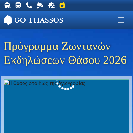
Δρομολόγια Φέρυ για Θάσο
Δρομολόγια Λεωφορείων Θάσου
Χρήσιμα Τηλέφωνα
Ζωντανή Κάμερα στη Χρυσή Ακτή
Ο καιρός στη Θάσο
Εκδηλώσεις στη Θάσο
Πρόγραμμα Ζωντανών
Εκδηλώσεων Θάσου 2026