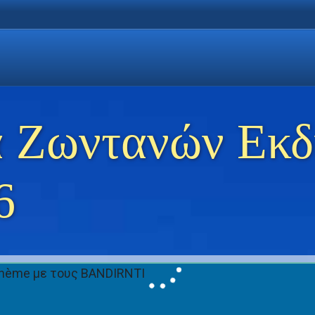
η Χρυσή Ακτή
 Θάσο
ώσεις στη Θάσο
 Ζωντανών Εκ
6