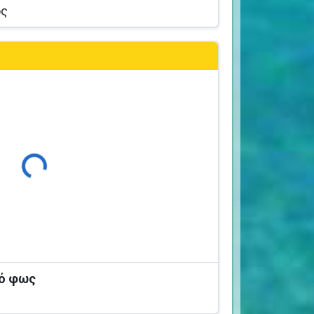
ος
Φόρτωση...
κό φως