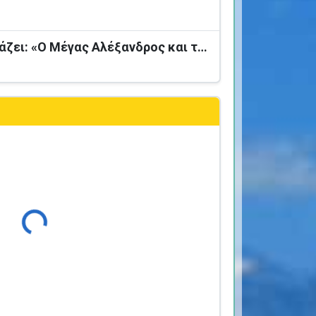
Ο Καραγκιόζης παρουσιάζει: «Ο Μέγας Αλέξανδρος και το Καταραμένο Φίδι»
Φόρτωση...