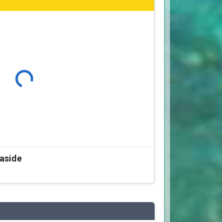
Φόρτωση...
easide