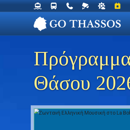
Δρομολόγια Φέρυ για Θάσο
Δρομολόγια Λεωφορείων Θάσου
Χρήσιμα Τηλέφωνα
Ζωντανή Κάμερα στ
Ο καιρός στη
Εκδηλ
Πρόγραμμα
Θάσου 202