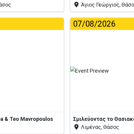
Θάσος
Άγιος Γεώργιος, Θάσ
07/08/2026
pa & Teo Mavropoulos
Σμιλεύοντας το Θασια
Λιμένας, Θάσος