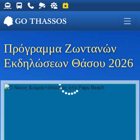
Δρομολόγια Φέρυ για Θάσο
Δρομολόγια Λεωφορείων Θάσου
Χρήσιμα Τηλέφωνα
Ζωντανή Κάμερα στη Χρυσή Ακτή
Ο καιρός στη Θάσο
Εκδηλώσεις στη Θάσο
Πρόγραμμα Ζωντανών
Εκδηλώσεων Θάσου 2026