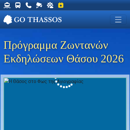
Δρομολόγια Φέρυ για Θάσο
Δρομολόγια Λεωφορείων Θάσου
Χρήσιμα Τηλέφωνα
Ζωντανή Κάμερα στη Χρυσή Ακτή
Ο καιρός στη Θάσο
Εκδηλώσεις στη Θάσο
Πρόγραμμα Ζωντανών
Εκδηλώσεων Θάσου 2026