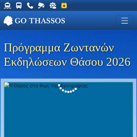
Δρομολόγια Φέρυ για Θάσο
Δρομολόγια Λεωφορείων Θάσου
Χρήσιμα Τηλέφωνα
Ζωντανή Κάμερα στη Χρυσή Ακτή
Ο καιρός στη Θάσο
Εκδηλώσεις στη Θάσο
Πρόγραμμα Ζωντανών
Εκδηλώσεων Θάσου 2026