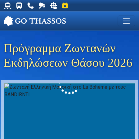
Δρομολόγια Φέρυ για Θάσο
Δρομολόγια Λεωφορείων Θάσου
Χρήσιμα Τηλέφωνα
Ζωντανή Κάμερα στη Χρυσή Ακτή
Ο καιρός στη Θάσο
Εκδηλώσεις στη Θάσο
Πρόγραμμα Ζωντανών
Εκδηλώσεων Θάσου 2026