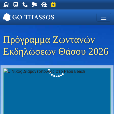
Δρομολόγια Φέρυ για Θάσο
Δρομολόγια Λεωφορείων Θάσου
Χρήσιμα Τηλέφωνα
Ζωντανή Κάμερα στη Χρυσή Ακτή
Ο καιρός στη Θάσο
Εκδηλώσεις στη Θάσο
Πρόγραμμα Ζωντανών
Εκδηλώσεων Θάσου 2026