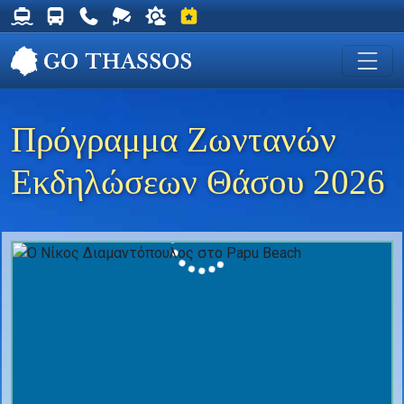
Δρομολόγια Φέρυ για Θάσο
Δρομολόγια Λεωφορείων Θάσου
Χρήσιμα Τηλέφωνα
Ζωντανή Κάμερα στη Χρυσή Ακτή
Ο καιρός στη Θάσο
Εκδηλώσεις στη Θάσο
Πρόγραμμα Ζωντανών
Εκδηλώσεων Θάσου 2026