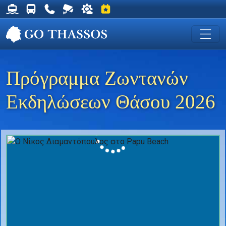
Δρομολόγια Φέρυ για Θάσο
Δρομολόγια Λεωφορείων Θάσου
Χρήσιμα Τηλέφωνα
Ζωντανή Κάμερα στη Χρυσή Ακτή
Ο καιρός στη Θάσο
Εκδηλώσεις στη Θάσο
Πρόγραμμα Ζωντανών
Εκδηλώσεων Θάσου 2026