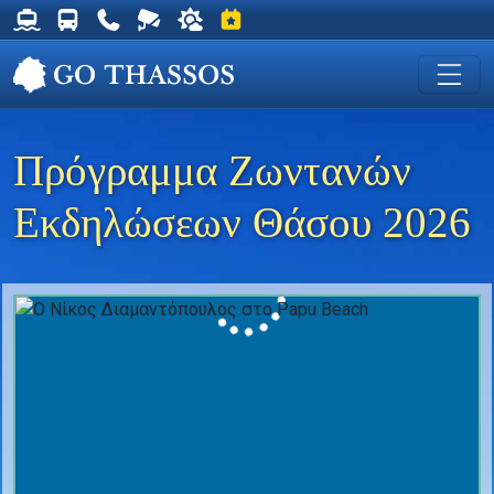
Δρομολόγια Φέρυ για Θάσο
Δρομολόγια Λεωφορείων Θάσου
Χρήσιμα Τηλέφωνα
Ζωντανή Κάμερα στη Χρυσή Ακτή
Ο καιρός στη Θάσο
Εκδηλώσεις στη Θάσο
Πρόγραμμα Ζωντανών
Εκδηλώσεων Θάσου 2026