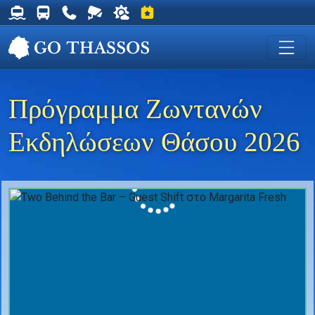
Δρομολόγια Φέρυ για Θάσο
Δρομολόγια Λεωφορείων Θάσου
Χρήσιμα Τηλέφωνα
Ζωντανή Κάμερα στη Χρυσή Ακτή
Ο καιρός στη Θάσο
Εκδηλώσεις στη Θάσο
Πρόγραμμα Ζωντανών
Εκδηλώσεων Θάσου 2026