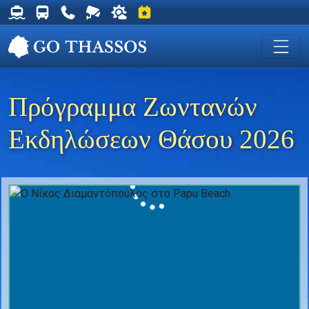
Δρομολόγια Φέρυ για Θάσο
Δρομολόγια Λεωφορείων Θάσου
Χρήσιμα Τηλέφωνα
Ζωντανή Κάμερα στη Χρυσή Ακτή
Ο καιρός στη Θάσο
Εκδηλώσεις στη Θάσο
Πρόγραμμα Ζωντανών
Εκδηλώσεων Θάσου 2026