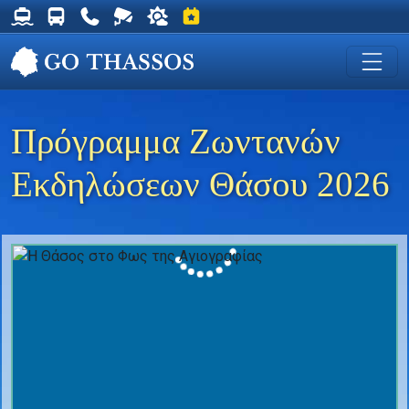
Δρομολόγια Φέρυ για Θάσο
Δρομολόγια Λεωφορείων Θάσου
Χρήσιμα Τηλέφωνα
Ζωντανή Κάμερα στη Χρυσή Ακτή
Ο καιρός στη Θάσο
Εκδηλώσεις στη Θάσο
Πρόγραμμα Ζωντανών
Εκδηλώσεων Θάσου 2026