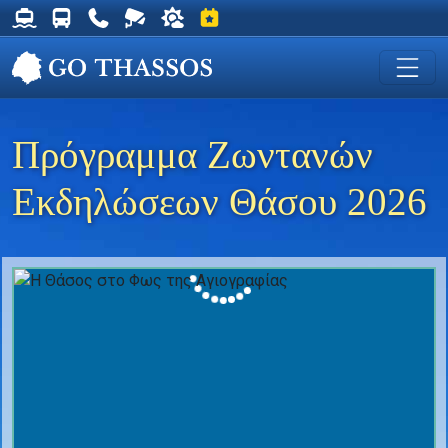
Δρομολόγια Φέρυ για Θάσο
Δρομολόγια Λεωφορείων Θάσου
Χρήσιμα Τηλέφωνα
Ζωντανή Κάμερα στη Χρυσή Ακτή
Ο καιρός στη Θάσο
Εκδηλώσεις στη Θάσο
Πρόγραμμα Ζωντανών
Εκδηλώσεων Θάσου 2026