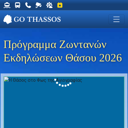
Δρομολόγια Φέρυ για Θάσο
Δρομολόγια Λεωφορείων Θάσου
Χρήσιμα Τηλέφωνα
Ζωντανή Κάμερα στη Χρυσή Ακτή
Ο καιρός στη Θάσο
Εκδηλώσεις στη Θάσο
Πρόγραμμα Ζωντανών
Εκδηλώσεων Θάσου 2026