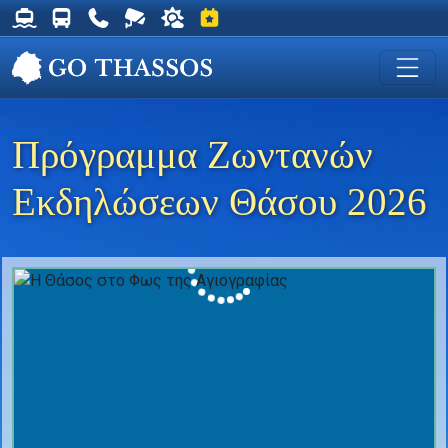
Δρομολόγια Φέρυ για Θάσο
Δρομολόγια Λεωφορείων Θάσου
Χρήσιμα Τηλέφωνα
Ζωντανή Κάμερα στη Χρυσή Ακτή
Ο καιρός στη Θάσο
Εκδηλώσεις στη Θάσο
Πρόγραμμα Ζωντανών
Εκδηλώσεων Θάσου 2026