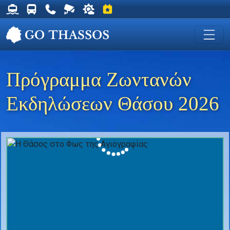
Δρομολόγια Φέρυ για Θάσο
Δρομολόγια Λεωφορείων Θάσου
Χρήσιμα Τηλέφωνα
Ζωντανή Κάμερα στη Χρυσή Ακτή
Ο καιρός στη Θάσο
Εκδηλώσεις στη Θάσο
Πρόγραμμα Ζωντανών
Εκδηλώσεων Θάσου 2026