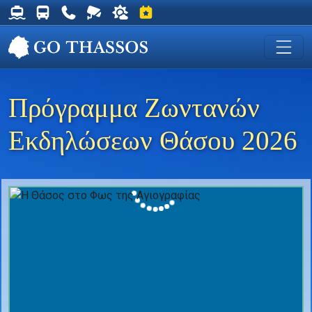
Δρομολόγια Φέρυ για Θάσο
Δρομολόγια Λεωφορείων Θάσου
Χρήσιμα Τηλέφωνα
Ζωντανή Κάμερα στη Χρυσή Ακτή
Ο καιρός στη Θάσο
Εκδηλώσεις στη Θάσο
Πρόγραμμα Ζωντανών
Εκδηλώσεων Θάσου 2026