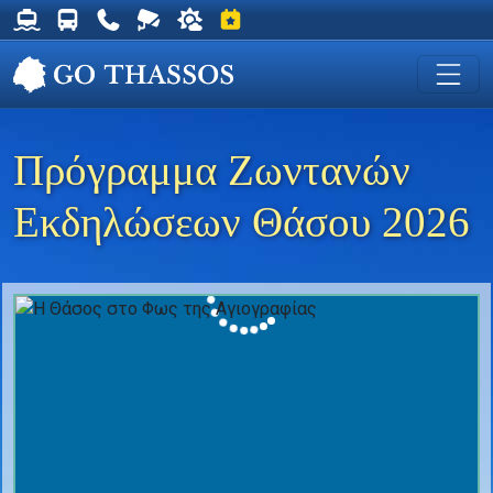
Δρομολόγια Φέρυ για Θάσο
Δρομολόγια Λεωφορείων Θάσου
Χρήσιμα Τηλέφωνα
Ζωντανή Κάμερα στη Χρυσή Ακτή
Ο καιρός στη Θάσο
Εκδηλώσεις στη Θάσο
Πρόγραμμα Ζωντανών
Εκδηλώσεων Θάσου 2026