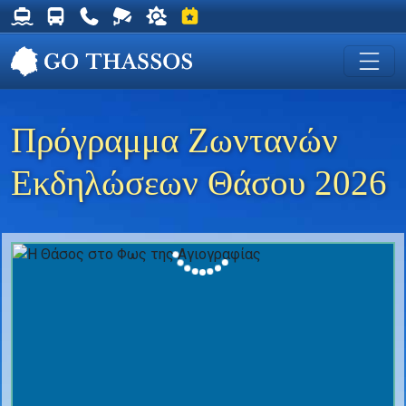
Δρομολόγια Φέρυ για Θάσο
Δρομολόγια Λεωφορείων Θάσου
Χρήσιμα Τηλέφωνα
Ζωντανή Κάμερα στη Χρυσή Ακτή
Ο καιρός στη Θάσο
Εκδηλώσεις στη Θάσο
Πρόγραμμα Ζωντανών
Εκδηλώσεων Θάσου 2026