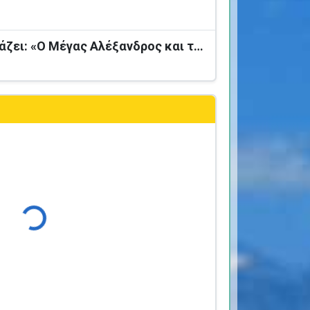
Ο Καραγκιόζης παρουσιάζει: «Ο Μέγας Αλέξανδρος και το Καταραμένο Φίδι»
Φόρτωση...