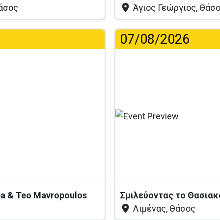
Θάσος
Άγιος Γεώργιος, Θάσ
07/08/2026
...
pa & Teo Mavropoulos
Σμιλεύοντας το Θασια
Λιμένας, Θάσος