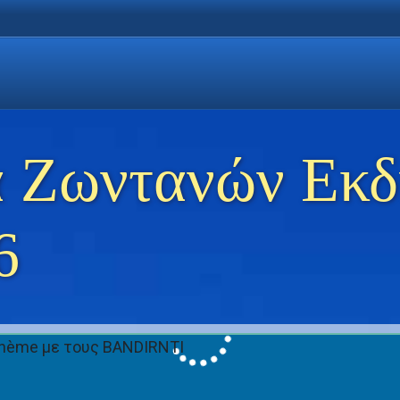
η Χρυσή Ακτή
 Θάσο
ώσεις στη Θάσο
 Ζωντανών Εκ
6