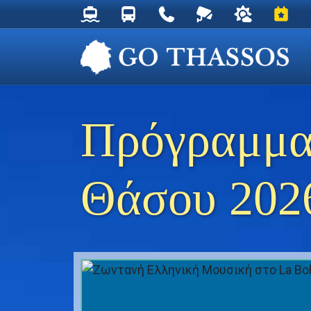
Δρομολόγια Φέρυ για Θάσο
Δρομολόγια Λεωφορείων Θάσου
Χρήσιμα Τηλέφωνα
Ζωντανή Κάμερα στ
Ο καιρός στη
Εκδηλ
Πρόγραμμα
Θάσου 202