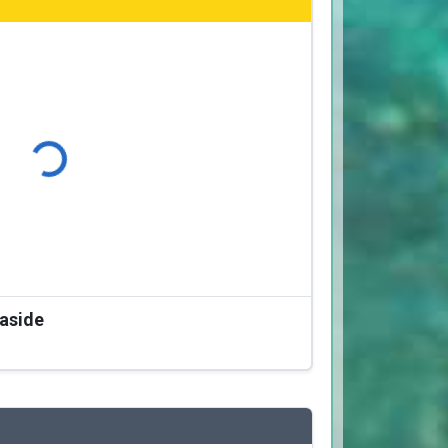
Φόρτωση...
easide