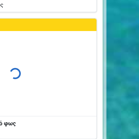
ος
Φόρτωση...
κό φως