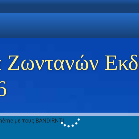
η Χρυσή Ακτή
 Θάσο
ώσεις στη Θάσο
 Ζωντανών Εκ
6