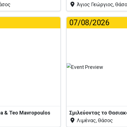
Θάσος
Άγιος Γεώργιος, Θάσ
07/08/2026
...
pa & Teo Mavropoulos
Σμιλεύοντας το Θασια
Λιμένας, Θάσος