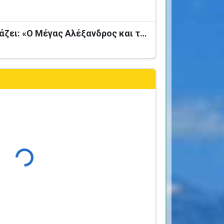
Ο Καραγκιόζης παρουσιάζει: «Ο Μέγας Αλέξανδρος και το Καταραμένο Φίδι»
Φόρτωση...