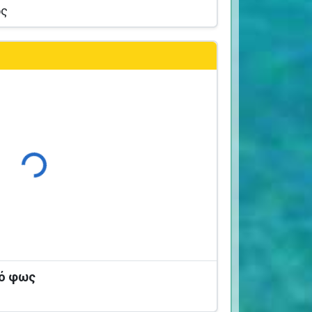
ος
Φόρτωση...
κό φως