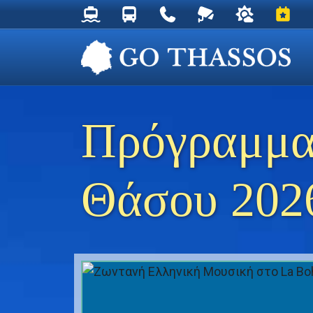
Δρομολόγια Φέρυ για Θάσο
Δρομολόγια Λεωφορείων Θάσου
Χρήσιμα Τηλέφωνα
Ζωντανή Κάμερα στ
Ο καιρός στη
Εκδηλ
Πρόγραμμα
Θάσου 202