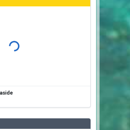
Φόρτωση...
easide