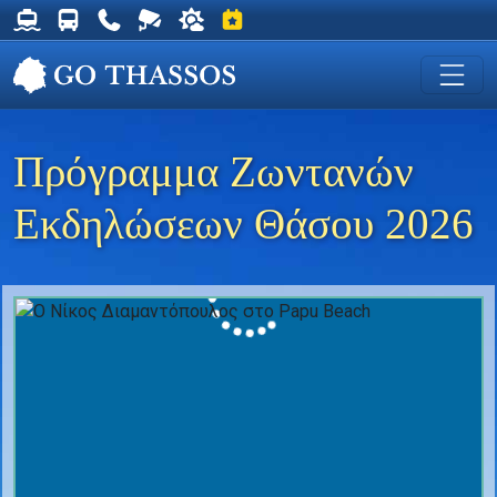
Δρομολόγια Φέρυ για Θάσο
Δρομολόγια Λεωφορείων Θάσου
Χρήσιμα Τηλέφωνα
Ζωντανή Κάμερα στη Χρυσή Ακτή
Ο καιρός στη Θάσο
Εκδηλώσεις στη Θάσο
Πρόγραμμα Ζωντανών
Εκδηλώσεων Θάσου 2026