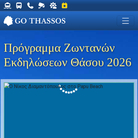
Δρομολόγια Φέρυ για Θάσο
Δρομολόγια Λεωφορείων Θάσου
Χρήσιμα Τηλέφωνα
Ζωντανή Κάμερα στη Χρυσή Ακτή
Ο καιρός στη Θάσο
Εκδηλώσεις στη Θάσο
Πρόγραμμα Ζωντανών
Εκδηλώσεων Θάσου 2026