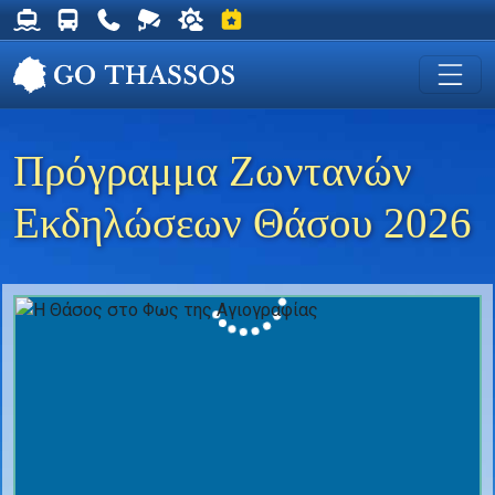
Δρομολόγια Φέρυ για Θάσο
Δρομολόγια Λεωφορείων Θάσου
Χρήσιμα Τηλέφωνα
Ζωντανή Κάμερα στη Χρυσή Ακτή
Ο καιρός στη Θάσο
Εκδηλώσεις στη Θάσο
Πρόγραμμα Ζωντανών
Εκδηλώσεων Θάσου 2026