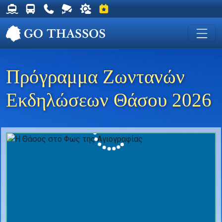
Δρομολόγια Φέρυ για Θάσο
Δρομολόγια Λεωφορείων Θάσου
Χρήσιμα Τηλέφωνα
Ζωντανή Κάμερα στη Χρυσή Ακτή
Ο καιρός στη Θάσο
Εκδηλώσεις στη Θάσο
Πρόγραμμα Ζωντανών
Εκδηλώσεων Θάσου 2026