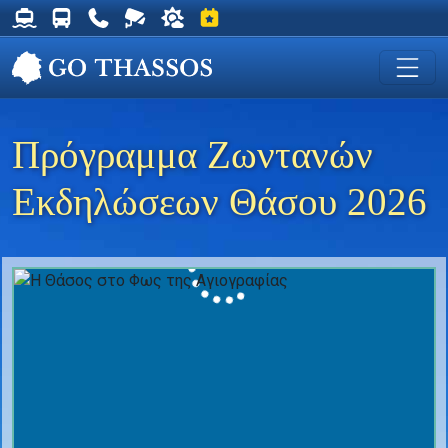
Δρομολόγια Φέρυ για Θάσο
Δρομολόγια Λεωφορείων Θάσου
Χρήσιμα Τηλέφωνα
Ζωντανή Κάμερα στη Χρυσή Ακτή
Ο καιρός στη Θάσο
Εκδηλώσεις στη Θάσο
Πρόγραμμα Ζωντανών
Εκδηλώσεων Θάσου 2026