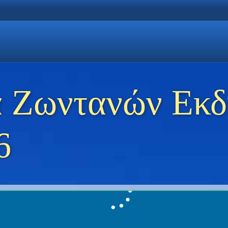
η Χρυσή Ακτή
 Θάσο
ώσεις στη Θάσο
 Ζωντανών Εκ
6