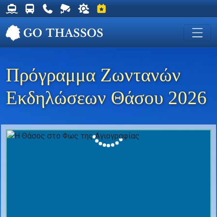
Δρομολόγια Φέρυ για Θάσο
Δρομολόγια Λεωφορείων Θάσου
Χρήσιμα Τηλέφωνα
Ζωντανή Κάμερα στη Χρυσή Ακτή
Ο καιρός στη Θάσο
Εκδηλώσεις στη Θάσο
Πρόγραμμα Ζωντανών
Εκδηλώσεων Θάσου 2026