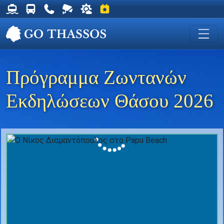
Δρομολόγια Φέρυ για Θάσο
Δρομολόγια Λεωφορείων Θάσου
Χρήσιμα Τηλέφωνα
Ζωντανή Κάμερα στη Χρυσή Ακτή
Ο καιρός στη Θάσο
Εκδηλώσεις στη Θάσο
Πρόγραμμα Ζωντανών
Εκδηλώσεων Θάσου 2026