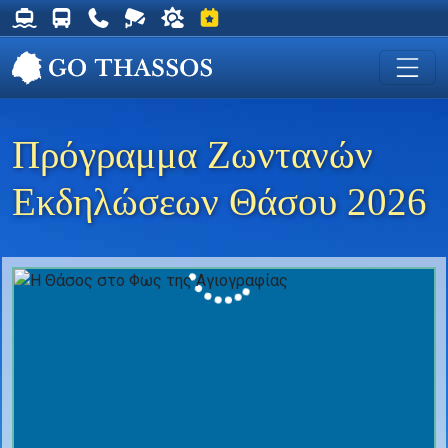
Δρομολόγια Φέρυ για Θάσο
Δρομολόγια Λεωφορείων Θάσου
Χρήσιμα Τηλέφωνα
Ζωντανή Κάμερα στη Χρυσή Ακτή
Ο καιρός στη Θάσο
Εκδηλώσεις στη Θάσο
Πρόγραμμα Ζωντανών
Εκδηλώσεων Θάσου 2026