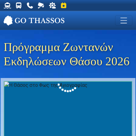
Δρομολόγια Φέρυ για Θάσο
Δρομολόγια Λεωφορείων Θάσου
Χρήσιμα Τηλέφωνα
Ζωντανή Κάμερα στη Χρυσή Ακτή
Ο καιρός στη Θάσο
Εκδηλώσεις στη Θάσο
Πρόγραμμα Ζωντανών
Εκδηλώσεων Θάσου 2026