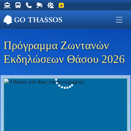
Δρομολόγια Φέρυ για Θάσο
Δρομολόγια Λεωφορείων Θάσου
Χρήσιμα Τηλέφωνα
Ζωντανή Κάμερα στη Χρυσή Ακτή
Ο καιρός στη Θάσο
Εκδηλώσεις στη Θάσο
Πρόγραμμα Ζωντανών
Εκδηλώσεων Θάσου 2026