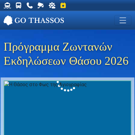
Δρομολόγια Φέρυ για Θάσο
Δρομολόγια Λεωφορείων Θάσου
Χρήσιμα Τηλέφωνα
Ζωντανή Κάμερα στη Χρυσή Ακτή
Ο καιρός στη Θάσο
Εκδηλώσεις στη Θάσο
Πρόγραμμα Ζωντανών
Εκδηλώσεων Θάσου 2026