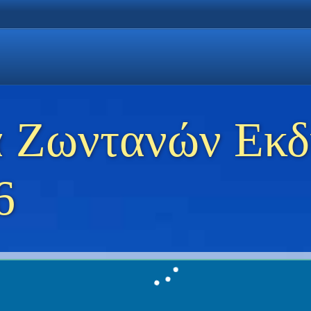
η Χρυσή Ακτή
 Θάσο
ώσεις στη Θάσο
 Ζωντανών Εκ
6