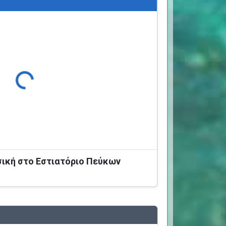
Φόρτωση...
σική στο Εστιατόριο Πεύκων