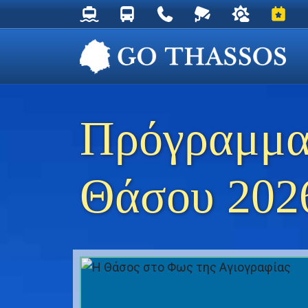
Δρομολόγια Φέρυ για Θάσο
Δρομολόγια Λεωφορείων Θάσου
Χρήσιμα Τηλέφωνα
Ζωντανή Κάμερα στ
Ο καιρός στη
Εκδηλ
Πρόγραμμα
Θάσου 202