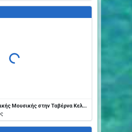
Φόρτωση...
Βραδιά Ζωντανής Ελληνικής Μουσικής στην Ταβέρνα Κελάρι
ος