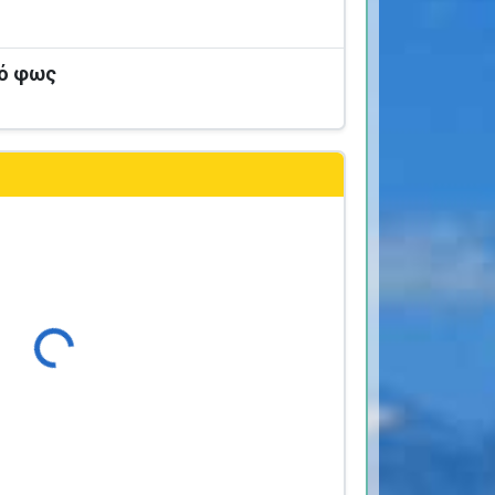
κό φως
Φόρτωση...