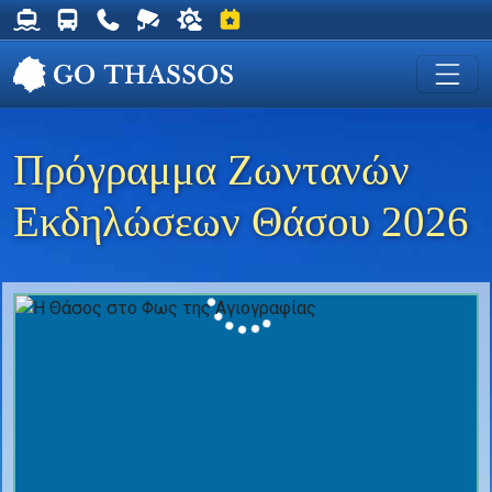
Δρομολόγια Φέρυ για Θάσο
Δρομολόγια Λεωφορείων Θάσου
Χρήσιμα Τηλέφωνα
Ζωντανή Κάμερα στη Χρυσή Ακτή
Ο καιρός στη Θάσο
Εκδηλώσεις στη Θάσο
Πρόγραμμα Ζωντανών
Εκδηλώσεων Θάσου 2026