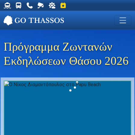
Δρομολόγια Φέρυ για Θάσο
Δρομολόγια Λεωφορείων Θάσου
Χρήσιμα Τηλέφωνα
Ζωντανή Κάμερα στη Χρυσή Ακτή
Ο καιρός στη Θάσο
Εκδηλώσεις στη Θάσο
Πρόγραμμα Ζωντανών
Εκδηλώσεων Θάσου 2026