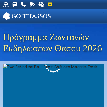
Δρομολόγια Φέρυ για Θάσο
Δρομολόγια Λεωφορείων Θάσου
Χρήσιμα Τηλέφωνα
Ζωντανή Κάμερα στη Χρυσή Ακτή
Ο καιρός στη Θάσο
Εκδηλώσεις στη Θάσο
Πρόγραμμα Ζωντανών
Εκδηλώσεων Θάσου 2026