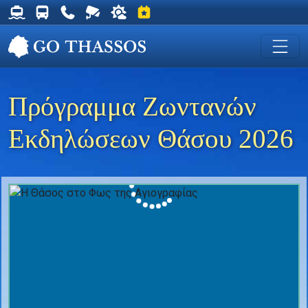
Δρομολόγια Φέρυ για Θάσο
Δρομολόγια Λεωφορείων Θάσου
Χρήσιμα Τηλέφωνα
Ζωντανή Κάμερα στη Χρυσή Ακτή
Ο καιρός στη Θάσο
Εκδηλώσεις στη Θάσο
Πρόγραμμα Ζωντανών
Εκδηλώσεων Θάσου 2026