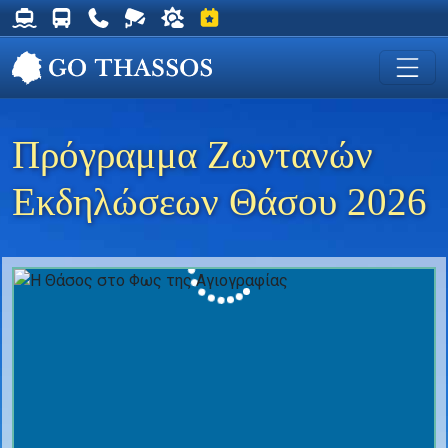
Δρομολόγια Φέρυ για Θάσο
Δρομολόγια Λεωφορείων Θάσου
Χρήσιμα Τηλέφωνα
Ζωντανή Κάμερα στη Χρυσή Ακτή
Ο καιρός στη Θάσο
Εκδηλώσεις στη Θάσο
Πρόγραμμα Ζωντανών
Εκδηλώσεων Θάσου 2026