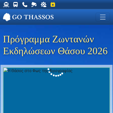
Δρομολόγια Φέρυ για Θάσο
Δρομολόγια Λεωφορείων Θάσου
Χρήσιμα Τηλέφωνα
Ζωντανή Κάμερα στη Χρυσή Ακτή
Ο καιρός στη Θάσο
Εκδηλώσεις στη Θάσο
Πρόγραμμα Ζωντανών
Εκδηλώσεων Θάσου 2026