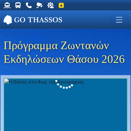
Δρομολόγια Φέρυ για Θάσο
Δρομολόγια Λεωφορείων Θάσου
Χρήσιμα Τηλέφωνα
Ζωντανή Κάμερα στη Χρυσή Ακτή
Ο καιρός στη Θάσο
Εκδηλώσεις στη Θάσο
Πρόγραμμα Ζωντανών
Εκδηλώσεων Θάσου 2026