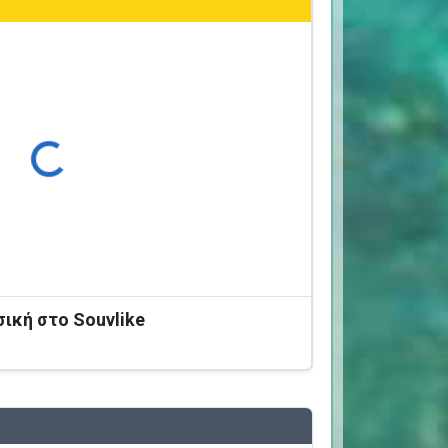
ρτωση...
σική στο Souvlike