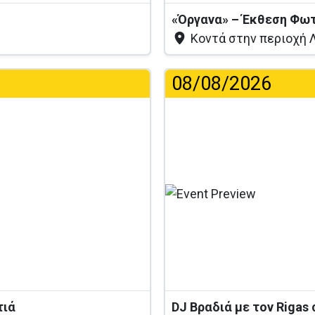
ς
«Όργανα» – Έκθεση Φω
Κοντά στην περιοχή Λ
08/08/2026
Φό
τιά
DJ Βραδιά με τον Rigas