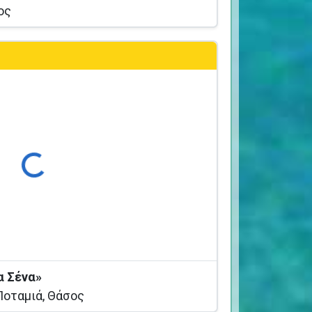
ος
ρτωση...
α Σένα»
Ποταμιά, Θάσος