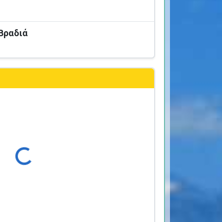
 Βραδιά
ρτωση...