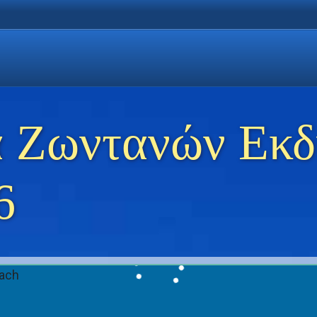
η Χρυσή Ακτή
 Θάσο
ώσεις στη Θάσο
 Ζωντανών Εκ
6