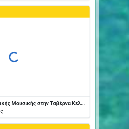
ρτωση...
Βραδιά Ζωντανής Ελληνικής Μουσικής στην Ταβέρνα Κελάρι
ος