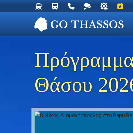
Δρομολόγια Φέρυ για Θάσο
Δρομολόγια Λεωφορείων Θάσου
Χρήσιμα Τηλέφωνα
Ζωντανή Κάμερα στ
Ο καιρός στη
Εκδηλ
Πρόγραμμα
Θάσου 202