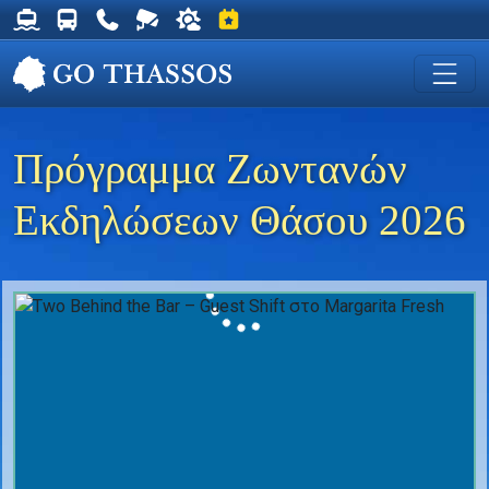
Δρομολόγια Φέρυ για Θάσο
Δρομολόγια Λεωφορείων Θάσου
Χρήσιμα Τηλέφωνα
Ζωντανή Κάμερα στη Χρυσή Ακτή
Ο καιρός στη Θάσο
Εκδηλώσεις στη Θάσο
Πρόγραμμα Ζωντανών
Εκδηλώσεων Θάσου 2026