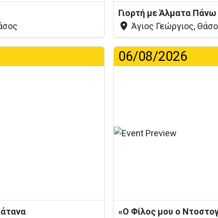
Γιορτή με Άλματα Πάνω
άσος
Άγιος Γεώργιος, Θάσ
06/08/2026
Φό
λάτανα
«Ο Φίλος μου ο Ντοστο