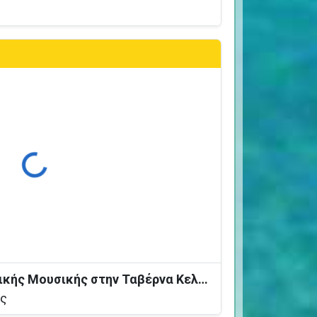
ρτωση...
Βραδιά Ζωντανής Ελληνικής Μουσικής στην Ταβέρνα Κελάρι
ος