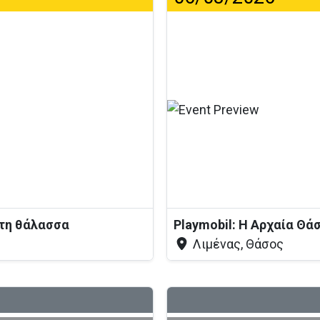
Φό
στη θάλασσα
Playmobil: Η Αρχαία Θά
Λιμένας, Θάσος