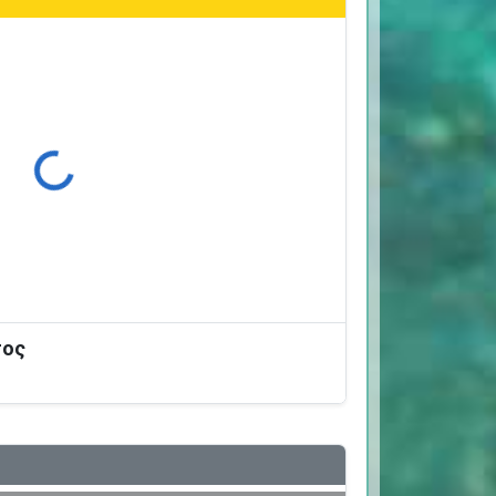
ρτωση...
σος