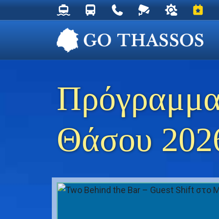
Δρομολόγια Φέρυ για Θάσο
Δρομολόγια Λεωφορείων Θάσου
Χρήσιμα Τηλέφωνα
Ζωντανή Κάμερα στ
Ο καιρός στη
Εκδηλ
Πρόγραμμα
Θάσου 202