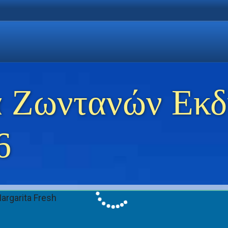
η Χρυσή Ακτή
 Θάσο
ώσεις στη Θάσο
 Ζωντανών Εκ
6