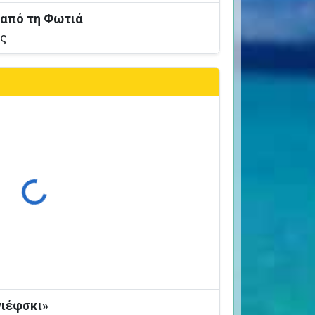
 από τη Φωτιά
ος
ρτωση...
γιέφσκι»