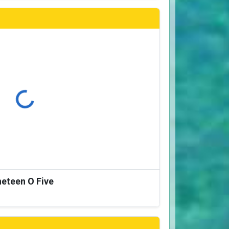
ρτωση...
neteen O Five