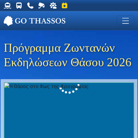
Δρομολόγια Φέρυ για Θάσο
Δρομολόγια Λεωφορείων Θάσου
Χρήσιμα Τηλέφωνα
Ζωντανή Κάμερα στη Χρυσή Ακτή
Ο καιρός στη Θάσο
Εκδηλώσεις στη Θάσο
Πρόγραμμα Ζωντανών
Εκδηλώσεων Θάσου 2026