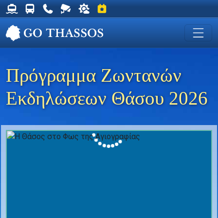
Δρομολόγια Φέρυ για Θάσο
Δρομολόγια Λεωφορείων Θάσου
Χρήσιμα Τηλέφωνα
Ζωντανή Κάμερα στη Χρυσή Ακτή
Ο καιρός στη Θάσο
Εκδηλώσεις στη Θάσο
Πρόγραμμα Ζωντανών
Εκδηλώσεων Θάσου 2026