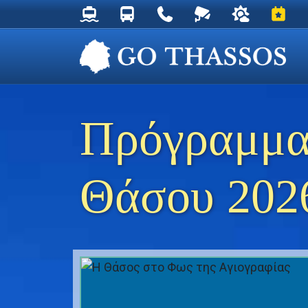
Δρομολόγια Φέρυ για Θάσο
Δρομολόγια Λεωφορείων Θάσου
Χρήσιμα Τηλέφωνα
Ζωντανή Κάμερα στ
Ο καιρός στη
Εκδηλ
Πρόγραμμα
Θάσου 202