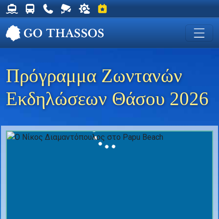
Δρομολόγια Φέρυ για Θάσο
Δρομολόγια Λεωφορείων Θάσου
Χρήσιμα Τηλέφωνα
Ζωντανή Κάμερα στη Χρυσή Ακτή
Ο καιρός στη Θάσο
Εκδηλώσεις στη Θάσο
Πρόγραμμα Ζωντανών
Εκδηλώσεων Θάσου 2026