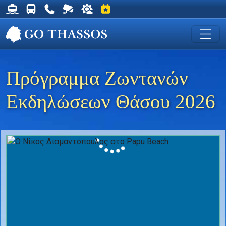
Δρομολόγια Φέρυ για Θάσο
Δρομολόγια Λεωφορείων Θάσου
Χρήσιμα Τηλέφωνα
Ζωντανή Κάμερα στη Χρυσή Ακτή
Ο καιρός στη Θάσο
Εκδηλώσεις στη Θάσο
Πρόγραμμα Ζωντανών
Εκδηλώσεων Θάσου 2026